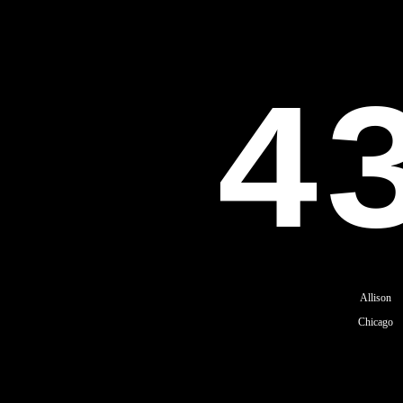
4
Allison
Chicago