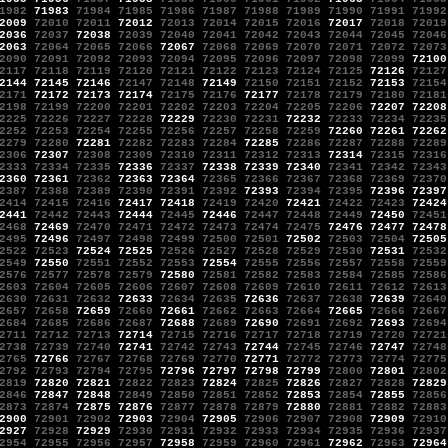
1982
71983
71984
71985
71986
71987
71988
71989
71990
71991
71992
2009
72010
72011
72012
72013
72014
72015
72016
72017
72018
72019
2036
72037
72038
72039
72040
72041
72042
72043
72044
72045
72046
2063
72064
72065
72066
72067
72068
72069
72070
72071
72072
72073
2090
72091
72092
72093
72094
72095
72096
72097
72098
72099
72100
2117
72118
72119
72120
72121
72122
72123
72124
72125
72126
72127
2144
72145
72146
72147
72148
72149
72150
72151
72152
72153
72154
2171
72172
72173
72174
72175
72176
72177
72178
72179
72180
72181
2198
72199
72200
72201
72202
72203
72204
72205
72206
72207
72208
2225
72226
72227
72228
72229
72230
72231
72232
72233
72234
72235
2252
72253
72254
72255
72256
72257
72258
72259
72260
72261
72262
2279
72280
72281
72282
72283
72284
72285
72286
72287
72288
72289
2306
72307
72308
72309
72310
72311
72312
72313
72314
72315
72316
2333
72334
72335
72336
72337
72338
72339
72340
72341
72342
72343
2360
72361
72362
72363
72364
72365
72366
72367
72368
72369
72370
2387
72388
72389
72390
72391
72392
72393
72394
72395
72396
72397
2414
72415
72416
72417
72418
72419
72420
72421
72422
72423
72424
2441
72442
72443
72444
72445
72446
72447
72448
72449
72450
72451
2468
72469
72470
72471
72472
72473
72474
72475
72476
72477
72478
2495
72496
72497
72498
72499
72500
72501
72502
72503
72504
72505
2522
72523
72524
72525
72526
72527
72528
72529
72530
72531
72532
2549
72550
72551
72552
72553
72554
72555
72556
72557
72558
72559
2576
72577
72578
72579
72580
72581
72582
72583
72584
72585
72586
2603
72604
72605
72606
72607
72608
72609
72610
72611
72612
72613
2630
72631
72632
72633
72634
72635
72636
72637
72638
72639
72640
2657
72658
72659
72660
72661
72662
72663
72664
72665
72666
72667
2684
72685
72686
72687
72688
72689
72690
72691
72692
72693
72694
2711
72712
72713
72714
72715
72716
72717
72718
72719
72720
72721
2738
72739
72740
72741
72742
72743
72744
72745
72746
72747
72748
2765
72766
72767
72768
72769
72770
72771
72772
72773
72774
72775
2792
72793
72794
72795
72796
72797
72798
72799
72800
72801
72802
2819
72820
72821
72822
72823
72824
72825
72826
72827
72828
72829
2846
72847
72848
72849
72850
72851
72852
72853
72854
72855
72856
2873
72874
72875
72876
72877
72878
72879
72880
72881
72882
72883
2900
72901
72902
72903
72904
72905
72906
72907
72908
72909
72910
2927
72928
72929
72930
72931
72932
72933
72934
72935
72936
72937
2954
72955
72956
72957
72958
72959
72960
72961
72962
72963
72964