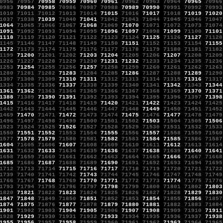
0956
70957
70958
70959
70960
70961
70962
70963
70964
70965
70966
0983
70984
70985
70986
70987
70988
70989
70990
70991
70992
70993
1010
71011
71012
71013
71014
71015
71016
71017
71018
71019
71020
1037
71038
71039
71040
71041
71042
71043
71044
71045
71046
71047
1064
71065
71066
71067
71068
71069
71070
71071
71072
71073
71074
1091
71092
71093
71094
71095
71096
71097
71098
71099
71100
71101
1118
71119
71120
71121
71122
71123
71124
71125
71126
71127
71128
1145
71146
71147
71148
71149
71150
71151
71152
71153
71154
71155
1172
71173
71174
71175
71176
71177
71178
71179
71180
71181
71182
1199
71200
71201
71202
71203
71204
71205
71206
71207
71208
71209
1226
71227
71228
71229
71230
71231
71232
71233
71234
71235
71236
1253
71254
71255
71256
71257
71258
71259
71260
71261
71262
71263
1280
71281
71282
71283
71284
71285
71286
71287
71288
71289
71290
1307
71308
71309
71310
71311
71312
71313
71314
71315
71316
71317
1334
71335
71336
71337
71338
71339
71340
71341
71342
71343
71344
1361
71362
71363
71364
71365
71366
71367
71368
71369
71370
71371
1388
71389
71390
71391
71392
71393
71394
71395
71396
71397
71398
1415
71416
71417
71418
71419
71420
71421
71422
71423
71424
71425
1442
71443
71444
71445
71446
71447
71448
71449
71450
71451
71452
1469
71470
71471
71472
71473
71474
71475
71476
71477
71478
71479
1496
71497
71498
71499
71500
71501
71502
71503
71504
71505
71506
1523
71524
71525
71526
71527
71528
71529
71530
71531
71532
71533
1550
71551
71552
71553
71554
71555
71556
71557
71558
71559
71560
1577
71578
71579
71580
71581
71582
71583
71584
71585
71586
71587
1604
71605
71606
71607
71608
71609
71610
71611
71612
71613
71614
1631
71632
71633
71634
71635
71636
71637
71638
71639
71640
71641
1658
71659
71660
71661
71662
71663
71664
71665
71666
71667
71668
1685
71686
71687
71688
71689
71690
71691
71692
71693
71694
71695
1712
71713
71714
71715
71716
71717
71718
71719
71720
71721
71722
1739
71740
71741
71742
71743
71744
71745
71746
71747
71748
71749
1766
71767
71768
71769
71770
71771
71772
71773
71774
71775
71776
1793
71794
71795
71796
71797
71798
71799
71800
71801
71802
71803
1820
71821
71822
71823
71824
71825
71826
71827
71828
71829
71830
1847
71848
71849
71850
71851
71852
71853
71854
71855
71856
71857
1874
71875
71876
71877
71878
71879
71880
71881
71882
71883
71884
1901
71902
71903
71904
71905
71906
71907
71908
71909
71910
71911
1928
71929
71930
71931
71932
71933
71934
71935
71936
71937
71938
1955
71956
71957
71958
71959
71960
71961
71962
71963
71964
71965