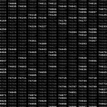
3980
73981
73982
73983
73984
73985
73986
73987
73988
73989
73990
4007
74008
74009
74010
74011
74012
74013
74014
74015
74016
74017
4034
74035
74036
74037
74038
74039
74040
74041
74042
74043
74044
4061
74062
74063
74064
74065
74066
74067
74068
74069
74070
74071
4088
74089
74090
74091
74092
74093
74094
74095
74096
74097
74098
4115
74116
74117
74118
74119
74120
74121
74122
74123
74124
74125
4142
74143
74144
74145
74146
74147
74148
74149
74150
74151
74152
4169
74170
74171
74172
74173
74174
74175
74176
74177
74178
74179
4196
74197
74198
74199
74200
74201
74202
74203
74204
74205
74206
4223
74224
74225
74226
74227
74228
74229
74230
74231
74232
74233
4250
74251
74252
74253
74254
74255
74256
74257
74258
74259
74260
4277
74278
74279
74280
74281
74282
74283
74284
74285
74286
74287
4304
74305
74306
74307
74308
74309
74310
74311
74312
74313
74314
4331
74332
74333
74334
74335
74336
74337
74338
74339
74340
74341
4358
74359
74360
74361
74362
74363
74364
74365
74366
74367
74368
4385
74386
74387
74388
74389
74390
74391
74392
74393
74394
74395
4412
74413
74414
74415
74416
74417
74418
74419
74420
74421
74422
4439
74440
74441
74442
74443
74444
74445
74446
74447
74448
74449
4466
74467
74468
74469
74470
74471
74472
74473
74474
74475
74476
4493
74494
74495
74496
74497
74498
74499
74500
74501
74502
74503
4520
74521
74522
74523
74524
74525
74526
74527
74528
74529
74530
4547
74548
74549
74550
74551
74552
74553
74554
74555
74556
74557
4574
74575
74576
74577
74578
74579
74580
74581
74582
74583
74584
4601
74602
74603
74604
74605
74606
74607
74608
74609
74610
74611
4628
74629
74630
74631
74632
74633
74634
74635
74636
74637
74638
4655
74656
74657
74658
74659
74660
74661
74662
74663
74664
74665
4682
74683
74684
74685
74686
74687
74688
74689
74690
74691
74692
4709
74710
74711
74712
74713
74714
74715
74716
74717
74718
74719
4736
74737
74738
74739
74740
74741
74742
74743
74744
74745
74746
4763
74764
74765
74766
74767
74768
74769
74770
74771
74772
74773
4790
74791
74792
74793
74794
74795
74796
74797
74798
74799
74800
4817
74818
74819
74820
74821
74822
74823
74824
74825
74826
74827
4844
74845
74846
74847
74848
74849
74850
74851
74852
74853
74854
4871
74872
74873
74874
74875
74876
74877
74878
74879
74880
74881
4898
74899
74900
74901
74902
74903
74904
74905
74906
74907
74908
4925
74926
74927
74928
74929
74930
74931
74932
74933
74934
74935
4952
74953
74954
74955
74956
74957
74958
74959
74960
74961
74962
4979
74980
74981
74982
74983
74984
74985
74986
74987
74988
74989