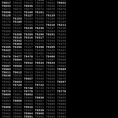
75017
75018
75019
75020
75021
75022
75044
75045
75046
75047
75048
75049
75071
75072
75073
75074
75075
75076
75098
75099
75100
75101
75102
75103
75125
75126
75127
75128
75129
75130
75152
75153
75154
75155
75156
75157
75179
75180
75181
75182
75183
75184
75206
75207
75208
75209
75210
75211
75233
75234
75235
75236
75237
75238
75260
75261
75262
75263
75264
75265
75287
75288
75289
75290
75291
75292
75314
75315
75316
75317
75318
75319
75341
75342
75343
75344
75345
75346
75368
75369
75370
75371
75372
75373
75395
75396
75397
75398
75399
75400
75422
75423
75424
75425
75426
75427
75449
75450
75451
75452
75453
75454
75476
75477
75478
75479
75480
75481
75503
75504
75505
75506
75507
75508
75530
75531
75532
75533
75534
75535
75557
75558
75559
75560
75561
75562
75584
75585
75586
75587
75588
75589
75611
75612
75613
75614
75615
75616
75638
75639
75640
75641
75642
75643
75665
75666
75667
75668
75669
75670
75692
75693
75694
75695
75696
75697
75719
75720
75721
75722
75723
75724
75746
75747
75748
75749
75750
75751
75773
75774
75775
75776
75777
75778
75800
75801
75802
75803
75804
75805
75827
75828
75829
75830
75831
75832
75854
75855
75856
75857
75858
75859
75881
75882
75883
75884
75885
75886
75908
75909
75910
75911
75912
75913
75935
75936
75937
75938
75939
75940
75962
75963
75964
75965
75966
75967
75989
75990
75991
75992
75993
75994