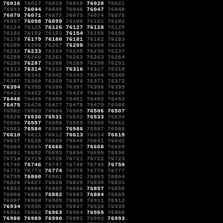
76016
76017
76018
76019
76020
76021
76043
76044
76045
76046
76047
76048
76070
76071
76072
76073
76074
76075
76097
76098
76099
76100
76101
76102
76124
76125
76126
76127
76128
76129
76151
76152
76153
76154
76155
76156
76178
76179
76180
76181
76182
76183
76205
76206
76207
76208
76209
76210
76232
76233
76234
76235
76236
76237
76259
76260
76261
76262
76263
76264
76286
76287
76288
76289
76290
76291
76313
76314
76315
76316
76317
76318
76340
76341
76342
76343
76344
76345
76367
76368
76369
76370
76371
76372
76394
76395
76396
76397
76398
76399
76421
76422
76423
76424
76425
76426
76448
76449
76450
76451
76452
76453
76475
76476
76477
76478
76479
76480
76502
76503
76504
76505
76506
76507
76529
76530
76531
76532
76533
76534
76556
76557
76558
76559
76560
76561
76583
76584
76585
76586
76587
76588
76610
76611
76612
76613
76614
76615
76637
76638
76639
76640
76641
76642
76664
76665
76666
76667
76668
76669
76691
76692
76693
76694
76695
76696
76718
76719
76720
76721
76722
76723
76745
76746
76747
76748
76749
76750
76772
76773
76774
76775
76776
76777
76799
76800
76801
76802
76803
76804
76826
76827
76828
76829
76830
76831
76853
76854
76855
76856
76857
76858
76880
76881
76882
76883
76884
76885
76907
76908
76909
76910
76911
76912
76934
76935
76936
76937
76938
76939
76961
76962
76963
76964
76965
76966
76988
76989
76990
76991
76992
76993