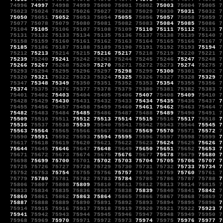
74996
74997
74998
74999
75000
75001
75002
75003
75004
75005
7
75023
75024
75025
75026
75027
75028
75029
75030
75031
75032
7
75050
75051
75052
75053
75054
75055
75056
75057
75058
75059
7
75077
75078
75079
75080
75081
75082
75083
75084
75085
75086
7
75104
75105
75106
75107
75108
75109
75110
75111
75112
75113
7
75131
75132
75133
75134
75135
75136
75137
75138
75139
75140
7
75158
75159
75160
75161
75162
75163
75164
75165
75166
75167
7
75185
75186
75187
75188
75189
75190
75191
75192
75193
75194
7
75212
75213
75214
75215
75216
75217
75218
75219
75220
75221
7
75239
75240
75241
75242
75243
75244
75245
75246
75247
75248
7
75266
75267
75268
75269
75270
75271
75272
75273
75274
75275
7
75293
75294
75295
75296
75297
75298
75299
75300
75301
75302
7
75320
75321
75322
75323
75324
75325
75326
75327
75328
75329
7
75347
75348
75349
75350
75351
75352
75353
75354
75355
75356
7
75374
75375
75376
75377
75378
75379
75380
75381
75382
75383
7
75401
75402
75403
75404
75405
75406
75407
75408
75409
75410
7
75428
75429
75430
75431
75432
75433
75434
75435
75436
75437
7
75455
75456
75457
75458
75459
75460
75461
75462
75463
75464
7
75482
75483
75484
75485
75486
75487
75488
75489
75490
75491
7
75509
75510
75511
75512
75513
75514
75515
75516
75517
75518
7
75536
75537
75538
75539
75540
75541
75542
75543
75544
75545
7
75563
75564
75565
75566
75567
75568
75569
75570
75571
75572
7
75590
75591
75592
75593
75594
75595
75596
75597
75598
75599
7
75617
75618
75619
75620
75621
75622
75623
75624
75625
75626
7
75644
75645
75646
75647
75648
75649
75650
75651
75652
75653
7
75671
75672
75673
75674
75675
75676
75677
75678
75679
75680
7
75698
75699
75700
75701
75702
75703
75704
75705
75706
75707
7
75725
75726
75727
75728
75729
75730
75731
75732
75733
75734
7
75752
75753
75754
75755
75756
75757
75758
75759
75760
75761
7
75779
75780
75781
75782
75783
75784
75785
75786
75787
75788
7
75806
75807
75808
75809
75810
75811
75812
75813
75814
75815
7
75833
75834
75835
75836
75837
75838
75839
75840
75841
75842
7
75860
75861
75862
75863
75864
75865
75866
75867
75868
75869
7
75887
75888
75889
75890
75891
75892
75893
75894
75895
75896
7
75914
75915
75916
75917
75918
75919
75920
75921
75922
75923
7
75941
75942
75943
75944
75945
75946
75947
75948
75949
75950
7
75968
75969
75970
75971
75972
75973
75974
75975
75976
75977
7