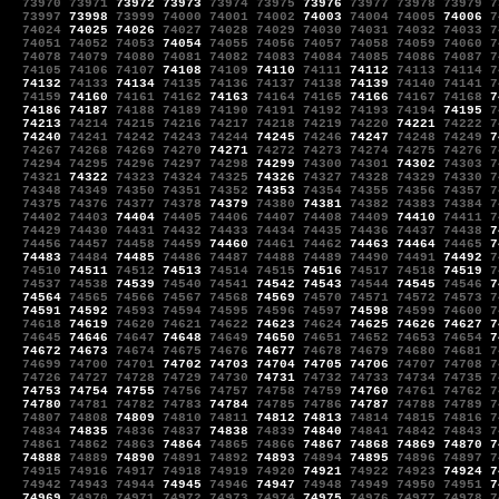
73970
73971
73972
73973
73974
73975
73976
73977
73978
73979
7
73997
73998
73999
74000
74001
74002
74003
74004
74005
74006
7
74024
74025
74026
74027
74028
74029
74030
74031
74032
74033
7
74051
74052
74053
74054
74055
74056
74057
74058
74059
74060
7
74078
74079
74080
74081
74082
74083
74084
74085
74086
74087
7
74105
74106
74107
74108
74109
74110
74111
74112
74113
74114
7
74132
74133
74134
74135
74136
74137
74138
74139
74140
74141
7
74159
74160
74161
74162
74163
74164
74165
74166
74167
74168
7
74186
74187
74188
74189
74190
74191
74192
74193
74194
74195
7
74213
74214
74215
74216
74217
74218
74219
74220
74221
74222
7
74240
74241
74242
74243
74244
74245
74246
74247
74248
74249
7
74267
74268
74269
74270
74271
74272
74273
74274
74275
74276
7
74294
74295
74296
74297
74298
74299
74300
74301
74302
74303
7
74321
74322
74323
74324
74325
74326
74327
74328
74329
74330
7
74348
74349
74350
74351
74352
74353
74354
74355
74356
74357
7
74375
74376
74377
74378
74379
74380
74381
74382
74383
74384
7
74402
74403
74404
74405
74406
74407
74408
74409
74410
74411
7
74429
74430
74431
74432
74433
74434
74435
74436
74437
74438
7
74456
74457
74458
74459
74460
74461
74462
74463
74464
74465
7
74483
74484
74485
74486
74487
74488
74489
74490
74491
74492
7
74510
74511
74512
74513
74514
74515
74516
74517
74518
74519
7
74537
74538
74539
74540
74541
74542
74543
74544
74545
74546
7
74564
74565
74566
74567
74568
74569
74570
74571
74572
74573
7
74591
74592
74593
74594
74595
74596
74597
74598
74599
74600
7
74618
74619
74620
74621
74622
74623
74624
74625
74626
74627
7
74645
74646
74647
74648
74649
74650
74651
74652
74653
74654
7
74672
74673
74674
74675
74676
74677
74678
74679
74680
74681
7
74699
74700
74701
74702
74703
74704
74705
74706
74707
74708
7
74726
74727
74728
74729
74730
74731
74732
74733
74734
74735
7
74753
74754
74755
74756
74757
74758
74759
74760
74761
74762
7
74780
74781
74782
74783
74784
74785
74786
74787
74788
74789
7
74807
74808
74809
74810
74811
74812
74813
74814
74815
74816
7
74834
74835
74836
74837
74838
74839
74840
74841
74842
74843
7
74861
74862
74863
74864
74865
74866
74867
74868
74869
74870
7
74888
74889
74890
74891
74892
74893
74894
74895
74896
74897
7
74915
74916
74917
74918
74919
74920
74921
74922
74923
74924
7
74942
74943
74944
74945
74946
74947
74948
74949
74950
74951
7
74969
74970
74971
74972
74973
74974
74975
74976
74977
74978
7