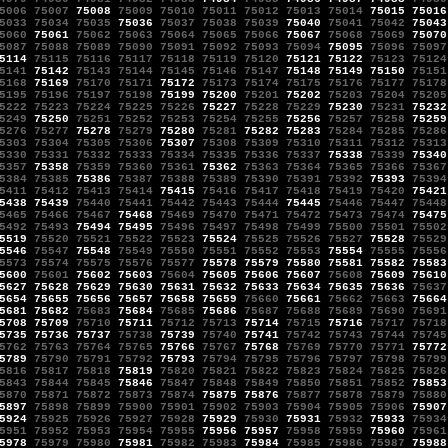
5006
75007
75008
75009
75010
75011
75012
75013
75014
75015
75016
5033
75034
75035
75036
75037
75038
75039
75040
75041
75042
75043
5060
75061
75062
75063
75064
75065
75066
75067
75068
75069
75070
5087
75088
75089
75090
75091
75092
75093
75094
75095
75096
75097
5114
75115
75116
75117
75118
75119
75120
75121
75122
75123
75124
5141
75142
75143
75144
75145
75146
75147
75148
75149
75150
75151
5168
75169
75170
75171
75172
75173
75174
75175
75176
75177
75178
5195
75196
75197
75198
75199
75200
75201
75202
75203
75204
75205
5222
75223
75224
75225
75226
75227
75228
75229
75230
75231
75232
5249
75250
75251
75252
75253
75254
75255
75256
75257
75258
75259
5276
75277
75278
75279
75280
75281
75282
75283
75284
75285
75286
5303
75304
75305
75306
75307
75308
75309
75310
75311
75312
75313
5330
75331
75332
75333
75334
75335
75336
75337
75338
75339
75340
5357
75358
75359
75360
75361
75362
75363
75364
75365
75366
75367
5384
75385
75386
75387
75388
75389
75390
75391
75392
75393
75394
5411
75412
75413
75414
75415
75416
75417
75418
75419
75420
75421
5438
75439
75440
75441
75442
75443
75444
75445
75446
75447
75448
5465
75466
75467
75468
75469
75470
75471
75472
75473
75474
75475
5492
75493
75494
75495
75496
75497
75498
75499
75500
75501
75502
5519
75520
75521
75522
75523
75524
75525
75526
75527
75528
75529
5546
75547
75548
75549
75550
75551
75552
75553
75554
75555
75556
5573
75574
75575
75576
75577
75578
75579
75580
75581
75582
75583
5600
75601
75602
75603
75604
75605
75606
75607
75608
75609
75610
5627
75628
75629
75630
75631
75632
75633
75634
75635
75636
75637
5654
75655
75656
75657
75658
75659
75660
75661
75662
75663
75664
5681
75682
75683
75684
75685
75686
75687
75688
75689
75690
75691
5708
75709
75710
75711
75712
75713
75714
75715
75716
75717
75718
5735
75736
75737
75738
75739
75740
75741
75742
75743
75744
75745
5762
75763
75764
75765
75766
75767
75768
75769
75770
75771
75772
5789
75790
75791
75792
75793
75794
75795
75796
75797
75798
75799
5816
75817
75818
75819
75820
75821
75822
75823
75824
75825
75826
5843
75844
75845
75846
75847
75848
75849
75850
75851
75852
75853
5870
75871
75872
75873
75874
75875
75876
75877
75878
75879
75880
5897
75898
75899
75900
75901
75902
75903
75904
75905
75906
75907
5924
75925
75926
75927
75928
75929
75930
75931
75932
75933
75934
5951
75952
75953
75954
75955
75956
75957
75958
75959
75960
75961
5978
75979
75980
75981
75982
75983
75984
75985
75986
75987
75988