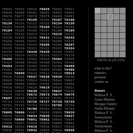
70022
70023
70024
70025
70026
70027
70049
70050
70051
70052
70053
70054
70076
70077
70078
70079
70080
70081
70103
70104
70105
70106
70107
70108
70130
70131
70132
70133
70134
70135
70157
70158
70159
70160
70161
70162
70184
70185
70186
70187
70188
70189
70211
70212
70213
70214
70215
70216
70238
70239
70240
70241
70242
70243
70265
70266
70267
70268
70269
70270
70292
70293
70294
70295
70296
70297
70319
70320
70321
70322
70323
70324
70346
70347
70348
70349
70350
70351
70373
70374
70375
70376
70377
70378
70400
70401
70402
70403
70404
70405
106191 lit (26.55%)
70427
70428
70429
70430
70431
70432
70454
70455
70456
70457
70458
70459
what is this?
70481
70482
70483
70484
70485
70486
statistics
70508
70509
70510
70511
70512
70513
70535
70536
70537
70538
70539
70540
promote
70562
70563
70564
70565
70566
70567
contact us
70589
70590
70591
70592
70593
70594
70616
70617
70618
70619
70620
70621
donors
70643
70644
70645
70646
70647
70648
70670
70671
70672
70673
70674
70675
Melissa P. S...
70697
70698
70699
70700
70701
70702
Aisha Memon
70724
70725
70726
70727
70728
70729
Morgan Stanley
70751
70752
70753
70754
70755
70756
Aisha Memon
70778
70779
70780
70781
70782
70783
70805
70806
70807
70808
70809
70810
Melissa P. S...
70832
70833
70834
70835
70836
70837
Anonymous
70859
70860
70861
70862
70863
70864
Melissa P. S...
70886
70887
70888
70889
70890
70891
Anonymous
70913
70914
70915
70916
70917
70918
70940
70941
70942
70943
70944
70945
Melissa P. S...