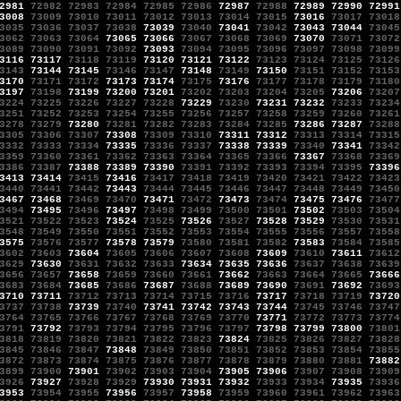
2981
72982
72983
72984
72985
72986
72987
72988
72989
72990
72991
3008
73009
73010
73011
73012
73013
73014
73015
73016
73017
73018
3035
73036
73037
73038
73039
73040
73041
73042
73043
73044
73045
3062
73063
73064
73065
73066
73067
73068
73069
73070
73071
73072
3089
73090
73091
73092
73093
73094
73095
73096
73097
73098
73099
3116
73117
73118
73119
73120
73121
73122
73123
73124
73125
73126
3143
73144
73145
73146
73147
73148
73149
73150
73151
73152
73153
3170
73171
73172
73173
73174
73175
73176
73177
73178
73179
73180
3197
73198
73199
73200
73201
73202
73203
73204
73205
73206
73207
3224
73225
73226
73227
73228
73229
73230
73231
73232
73233
73234
3251
73252
73253
73254
73255
73256
73257
73258
73259
73260
73261
3278
73279
73280
73281
73282
73283
73284
73285
73286
73287
73288
3305
73306
73307
73308
73309
73310
73311
73312
73313
73314
73315
3332
73333
73334
73335
73336
73337
73338
73339
73340
73341
73342
3359
73360
73361
73362
73363
73364
73365
73366
73367
73368
73369
3386
73387
73388
73389
73390
73391
73392
73393
73394
73395
73396
3413
73414
73415
73416
73417
73418
73419
73420
73421
73422
73423
3440
73441
73442
73443
73444
73445
73446
73447
73448
73449
73450
3467
73468
73469
73470
73471
73472
73473
73474
73475
73476
73477
3494
73495
73496
73497
73498
73499
73500
73501
73502
73503
73504
3521
73522
73523
73524
73525
73526
73527
73528
73529
73530
73531
3548
73549
73550
73551
73552
73553
73554
73555
73556
73557
73558
3575
73576
73577
73578
73579
73580
73581
73582
73583
73584
73585
3602
73603
73604
73605
73606
73607
73608
73609
73610
73611
73612
3629
73630
73631
73632
73633
73634
73635
73636
73637
73638
73639
3656
73657
73658
73659
73660
73661
73662
73663
73664
73665
73666
3683
73684
73685
73686
73687
73688
73689
73690
73691
73692
73693
3710
73711
73712
73713
73714
73715
73716
73717
73718
73719
73720
3737
73738
73739
73740
73741
73742
73743
73744
73745
73746
73747
3764
73765
73766
73767
73768
73769
73770
73771
73772
73773
73774
3791
73792
73793
73794
73795
73796
73797
73798
73799
73800
73801
3818
73819
73820
73821
73822
73823
73824
73825
73826
73827
73828
3845
73846
73847
73848
73849
73850
73851
73852
73853
73854
73855
3872
73873
73874
73875
73876
73877
73878
73879
73880
73881
73882
3899
73900
73901
73902
73903
73904
73905
73906
73907
73908
73909
3926
73927
73928
73929
73930
73931
73932
73933
73934
73935
73936
3953
73954
73955
73956
73957
73958
73959
73960
73961
73962
73963