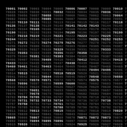
70001
70002
70003
70004
70005
70006
70007
70008
70009
70010
7
70028
70029
70030
70031
70032
70033
70034
70035
70036
70037
7
70055
70056
70057
70058
70059
70060
70061
70062
70063
70064
7
70082
70083
70084
70085
70086
70087
70088
70089
70090
70091
7
70109
70110
70111
70112
70113
70114
70115
70116
70117
70118
7
70136
70137
70138
70139
70140
70141
70142
70143
70144
70145
7
70163
70164
70165
70166
70167
70168
70169
70170
70171
70172
7
70190
70191
70192
70193
70194
70195
70196
70197
70198
70199
7
70217
70218
70219
70220
70221
70222
70223
70224
70225
70226
7
70244
70245
70246
70247
70248
70249
70250
70251
70252
70253
7
70271
70272
70273
70274
70275
70276
70277
70278
70279
70280
7
70298
70299
70300
70301
70302
70303
70304
70305
70306
70307
7
70325
70326
70327
70328
70329
70330
70331
70332
70333
70334
7
70352
70353
70354
70355
70356
70357
70358
70359
70360
70361
7
70379
70380
70381
70382
70383
70384
70385
70386
70387
70388
7
70406
70407
70408
70409
70410
70411
70412
70413
70414
70415
7
70433
70434
70435
70436
70437
70438
70439
70440
70441
70442
7
70460
70461
70462
70463
70464
70465
70466
70467
70468
70469
7
70487
70488
70489
70490
70491
70492
70493
70494
70495
70496
7
70514
70515
70516
70517
70518
70519
70520
70521
70522
70523
7
70541
70542
70543
70544
70545
70546
70547
70548
70549
70550
7
70568
70569
70570
70571
70572
70573
70574
70575
70576
70577
7
70595
70596
70597
70598
70599
70600
70601
70602
70603
70604
7
70622
70623
70624
70625
70626
70627
70628
70629
70630
70631
7
70649
70650
70651
70652
70653
70654
70655
70656
70657
70658
7
70676
70677
70678
70679
70680
70681
70682
70683
70684
70685
7
70703
70704
70705
70706
70707
70708
70709
70710
70711
70712
7
70730
70731
70732
70733
70734
70735
70736
70737
70738
70739
7
70757
70758
70759
70760
70761
70762
70763
70764
70765
70766
7
70784
70785
70786
70787
70788
70789
70790
70791
70792
70793
7
70811
70812
70813
70814
70815
70816
70817
70818
70819
70820
7
70838
70839
70840
70841
70842
70843
70844
70845
70846
70847
7
70865
70866
70867
70868
70869
70870
70871
70872
70873
70874
7
70892
70893
70894
70895
70896
70897
70898
70899
70900
70901
7
70919
70920
70921
70922
70923
70924
70925
70926
70927
70928
7