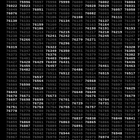
75995
75996
75997
75998
75999
76000
76001
76002
76003
76004
7
76022
76023
76024
76025
76026
76027
76028
76029
76030
76031
7
76049
76050
76051
76052
76053
76054
76055
76056
76057
76058
7
76076
76077
76078
76079
76080
76081
76082
76083
76084
76085
7
76103
76104
76105
76106
76107
76108
76109
76110
76111
76112
7
76130
76131
76132
76133
76134
76135
76136
76137
76138
76139
7
76157
76158
76159
76160
76161
76162
76163
76164
76165
76166
7
76184
76185
76186
76187
76188
76189
76190
76191
76192
76193
7
76211
76212
76213
76214
76215
76216
76217
76218
76219
76220
7
76238
76239
76240
76241
76242
76243
76244
76245
76246
76247
7
76265
76266
76267
76268
76269
76270
76271
76272
76273
76274
7
76292
76293
76294
76295
76296
76297
76298
76299
76300
76301
7
76319
76320
76321
76322
76323
76324
76325
76326
76327
76328
7
76346
76347
76348
76349
76350
76351
76352
76353
76354
76355
7
76373
76374
76375
76376
76377
76378
76379
76380
76381
76382
7
76400
76401
76402
76403
76404
76405
76406
76407
76408
76409
7
76427
76428
76429
76430
76431
76432
76433
76434
76435
76436
7
76454
76455
76456
76457
76458
76459
76460
76461
76462
76463
7
76481
76482
76483
76484
76485
76486
76487
76488
76489
76490
7
76508
76509
76510
76511
76512
76513
76514
76515
76516
76517
7
76535
76536
76537
76538
76539
76540
76541
76542
76543
76544
7
76562
76563
76564
76565
76566
76567
76568
76569
76570
76571
7
76589
76590
76591
76592
76593
76594
76595
76596
76597
76598
7
76616
76617
76618
76619
76620
76621
76622
76623
76624
76625
7
76643
76644
76645
76646
76647
76648
76649
76650
76651
76652
7
76670
76671
76672
76673
76674
76675
76676
76677
76678
76679
7
76697
76698
76699
76700
76701
76702
76703
76704
76705
76706
7
76724
76725
76726
76727
76728
76729
76730
76731
76732
76733
7
76751
76752
76753
76754
76755
76756
76757
76758
76759
76760
7
76778
76779
76780
76781
76782
76783
76784
76785
76786
76787
7
76805
76806
76807
76808
76809
76810
76811
76812
76813
76814
7
76832
76833
76834
76835
76836
76837
76838
76839
76840
76841
7
76859
76860
76861
76862
76863
76864
76865
76866
76867
76868
7
76886
76887
76888
76889
76890
76891
76892
76893
76894
76895
7
76913
76914
76915
76916
76917
76918
76919
76920
76921
76922
7
76940
76941
76942
76943
76944
76945
76946
76947
76948
76949
7
76967
76968
76969
76970
76971
76972
76973
76974
76975
76976
7