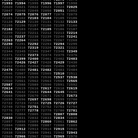
71993
71994
71995
71996
71997
71998
72020
72021
72022
72023
72024
72025
72047
72048
72049
72050
72051
72052
72074
72075
72076
72077
72078
72079
72101
72102
72103
72104
72105
72106
72128
72129
72130
72131
72132
72133
72155
72156
72157
72158
72159
72160
72182
72183
72184
72185
72186
72187
72209
72210
72211
72212
72213
72214
72236
72237
72238
72239
72240
72241
72263
72264
72265
72266
72267
72268
72290
72291
72292
72293
72294
72295
72317
72318
72319
72320
72321
72322
72344
72345
72346
72347
72348
72349
72371
72372
72373
72374
72375
72376
72398
72399
72400
72401
72402
72403
72425
72426
72427
72428
72429
72430
72452
72453
72454
72455
72456
72457
72479
72480
72481
72482
72483
72484
72506
72507
72508
72509
72510
72511
72533
72534
72535
72536
72537
72538
72560
72561
72562
72563
72564
72565
72587
72588
72589
72590
72591
72592
72614
72615
72616
72617
72618
72619
72641
72642
72643
72644
72645
72646
72668
72669
72670
72671
72672
72673
72695
72696
72697
72698
72699
72700
72722
72723
72724
72725
72726
72727
72749
72750
72751
72752
72753
72754
72776
72777
72778
72779
72780
72781
72803
72804
72805
72806
72807
72808
72830
72831
72832
72833
72834
72835
72857
72858
72859
72860
72861
72862
72884
72885
72886
72887
72888
72889
72911
72912
72913
72914
72915
72916
72938
72939
72940
72941
72942
72943
72965
72966
72967
72968
72969
72970