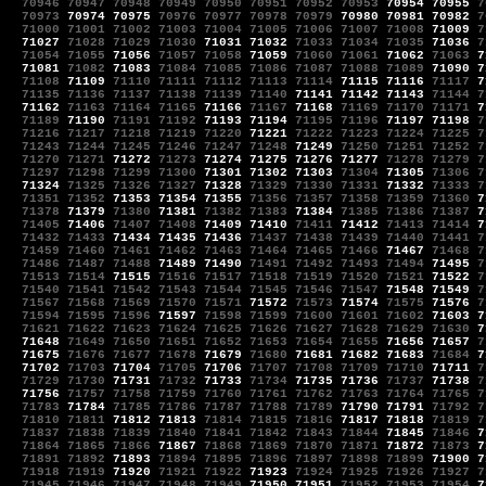
70946
70947
70948
70949
70950
70951
70952
70953
70954
70955
7
70973
70974
70975
70976
70977
70978
70979
70980
70981
70982
7
71000
71001
71002
71003
71004
71005
71006
71007
71008
71009
7
71027
71028
71029
71030
71031
71032
71033
71034
71035
71036
7
71054
71055
71056
71057
71058
71059
71060
71061
71062
71063
7
71081
71082
71083
71084
71085
71086
71087
71088
71089
71090
7
71108
71109
71110
71111
71112
71113
71114
71115
71116
71117
7
71135
71136
71137
71138
71139
71140
71141
71142
71143
71144
7
71162
71163
71164
71165
71166
71167
71168
71169
71170
71171
7
71189
71190
71191
71192
71193
71194
71195
71196
71197
71198
7
71216
71217
71218
71219
71220
71221
71222
71223
71224
71225
7
71243
71244
71245
71246
71247
71248
71249
71250
71251
71252
7
71270
71271
71272
71273
71274
71275
71276
71277
71278
71279
7
71297
71298
71299
71300
71301
71302
71303
71304
71305
71306
7
71324
71325
71326
71327
71328
71329
71330
71331
71332
71333
7
71351
71352
71353
71354
71355
71356
71357
71358
71359
71360
7
71378
71379
71380
71381
71382
71383
71384
71385
71386
71387
7
71405
71406
71407
71408
71409
71410
71411
71412
71413
71414
7
71432
71433
71434
71435
71436
71437
71438
71439
71440
71441
7
71459
71460
71461
71462
71463
71464
71465
71466
71467
71468
7
71486
71487
71488
71489
71490
71491
71492
71493
71494
71495
7
71513
71514
71515
71516
71517
71518
71519
71520
71521
71522
7
71540
71541
71542
71543
71544
71545
71546
71547
71548
71549
7
71567
71568
71569
71570
71571
71572
71573
71574
71575
71576
7
71594
71595
71596
71597
71598
71599
71600
71601
71602
71603
7
71621
71622
71623
71624
71625
71626
71627
71628
71629
71630
7
71648
71649
71650
71651
71652
71653
71654
71655
71656
71657
7
71675
71676
71677
71678
71679
71680
71681
71682
71683
71684
7
71702
71703
71704
71705
71706
71707
71708
71709
71710
71711
7
71729
71730
71731
71732
71733
71734
71735
71736
71737
71738
7
71756
71757
71758
71759
71760
71761
71762
71763
71764
71765
7
71783
71784
71785
71786
71787
71788
71789
71790
71791
71792
7
71810
71811
71812
71813
71814
71815
71816
71817
71818
71819
7
71837
71838
71839
71840
71841
71842
71843
71844
71845
71846
7
71864
71865
71866
71867
71868
71869
71870
71871
71872
71873
7
71891
71892
71893
71894
71895
71896
71897
71898
71899
71900
7
71918
71919
71920
71921
71922
71923
71924
71925
71926
71927
7
71945
71946
71947
71948
71949
71950
71951
71952
71953
71954
7