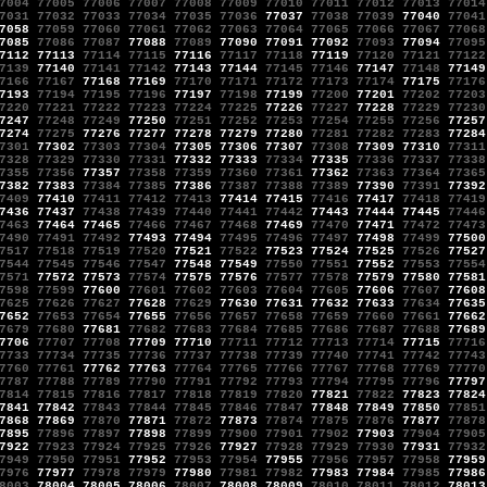
7004
77005
77006
77007
77008
77009
77010
77011
77012
77013
77014
7031
77032
77033
77034
77035
77036
77037
77038
77039
77040
77041
7058
77059
77060
77061
77062
77063
77064
77065
77066
77067
77068
7085
77086
77087
77088
77089
77090
77091
77092
77093
77094
77095
7112
77113
77114
77115
77116
77117
77118
77119
77120
77121
77122
7139
77140
77141
77142
77143
77144
77145
77146
77147
77148
77149
7166
77167
77168
77169
77170
77171
77172
77173
77174
77175
77176
7193
77194
77195
77196
77197
77198
77199
77200
77201
77202
77203
7220
77221
77222
77223
77224
77225
77226
77227
77228
77229
77230
7247
77248
77249
77250
77251
77252
77253
77254
77255
77256
77257
7274
77275
77276
77277
77278
77279
77280
77281
77282
77283
77284
7301
77302
77303
77304
77305
77306
77307
77308
77309
77310
77311
7328
77329
77330
77331
77332
77333
77334
77335
77336
77337
77338
7355
77356
77357
77358
77359
77360
77361
77362
77363
77364
77365
7382
77383
77384
77385
77386
77387
77388
77389
77390
77391
77392
7409
77410
77411
77412
77413
77414
77415
77416
77417
77418
77419
7436
77437
77438
77439
77440
77441
77442
77443
77444
77445
77446
7463
77464
77465
77466
77467
77468
77469
77470
77471
77472
77473
7490
77491
77492
77493
77494
77495
77496
77497
77498
77499
77500
7517
77518
77519
77520
77521
77522
77523
77524
77525
77526
77527
7544
77545
77546
77547
77548
77549
77550
77551
77552
77553
77554
7571
77572
77573
77574
77575
77576
77577
77578
77579
77580
77581
7598
77599
77600
77601
77602
77603
77604
77605
77606
77607
77608
7625
77626
77627
77628
77629
77630
77631
77632
77633
77634
77635
7652
77653
77654
77655
77656
77657
77658
77659
77660
77661
77662
7679
77680
77681
77682
77683
77684
77685
77686
77687
77688
77689
7706
77707
77708
77709
77710
77711
77712
77713
77714
77715
77716
7733
77734
77735
77736
77737
77738
77739
77740
77741
77742
77743
7760
77761
77762
77763
77764
77765
77766
77767
77768
77769
77770
7787
77788
77789
77790
77791
77792
77793
77794
77795
77796
77797
7814
77815
77816
77817
77818
77819
77820
77821
77822
77823
77824
7841
77842
77843
77844
77845
77846
77847
77848
77849
77850
77851
7868
77869
77870
77871
77872
77873
77874
77875
77876
77877
77878
7895
77896
77897
77898
77899
77900
77901
77902
77903
77904
77905
7922
77923
77924
77925
77926
77927
77928
77929
77930
77931
77932
7949
77950
77951
77952
77953
77954
77955
77956
77957
77958
77959
7976
77977
77978
77979
77980
77981
77982
77983
77984
77985
77986
8003
78004
78005
78006
78007
78008
78009
78010
78011
78012
78013