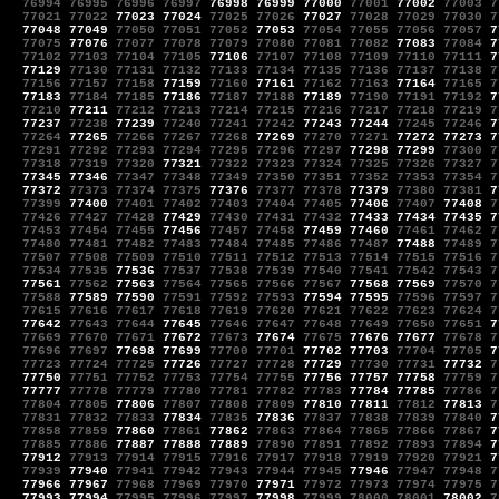
76994
76995
76996
76997
76998
76999
77000
77001
77002
77003
7
77021
77022
77023
77024
77025
77026
77027
77028
77029
77030
7
77048
77049
77050
77051
77052
77053
77054
77055
77056
77057
7
77075
77076
77077
77078
77079
77080
77081
77082
77083
77084
7
77102
77103
77104
77105
77106
77107
77108
77109
77110
77111
7
77129
77130
77131
77132
77133
77134
77135
77136
77137
77138
7
77156
77157
77158
77159
77160
77161
77162
77163
77164
77165
7
77183
77184
77185
77186
77187
77188
77189
77190
77191
77192
7
77210
77211
77212
77213
77214
77215
77216
77217
77218
77219
7
77237
77238
77239
77240
77241
77242
77243
77244
77245
77246
7
77264
77265
77266
77267
77268
77269
77270
77271
77272
77273
7
77291
77292
77293
77294
77295
77296
77297
77298
77299
77300
7
77318
77319
77320
77321
77322
77323
77324
77325
77326
77327
7
77345
77346
77347
77348
77349
77350
77351
77352
77353
77354
7
77372
77373
77374
77375
77376
77377
77378
77379
77380
77381
7
77399
77400
77401
77402
77403
77404
77405
77406
77407
77408
7
77426
77427
77428
77429
77430
77431
77432
77433
77434
77435
7
77453
77454
77455
77456
77457
77458
77459
77460
77461
77462
7
77480
77481
77482
77483
77484
77485
77486
77487
77488
77489
7
77507
77508
77509
77510
77511
77512
77513
77514
77515
77516
7
77534
77535
77536
77537
77538
77539
77540
77541
77542
77543
7
77561
77562
77563
77564
77565
77566
77567
77568
77569
77570
7
77588
77589
77590
77591
77592
77593
77594
77595
77596
77597
7
77615
77616
77617
77618
77619
77620
77621
77622
77623
77624
7
77642
77643
77644
77645
77646
77647
77648
77649
77650
77651
7
77669
77670
77671
77672
77673
77674
77675
77676
77677
77678
7
77696
77697
77698
77699
77700
77701
77702
77703
77704
77705
7
77723
77724
77725
77726
77727
77728
77729
77730
77731
77732
7
77750
77751
77752
77753
77754
77755
77756
77757
77758
77759
7
77777
77778
77779
77780
77781
77782
77783
77784
77785
77786
7
77804
77805
77806
77807
77808
77809
77810
77811
77812
77813
7
77831
77832
77833
77834
77835
77836
77837
77838
77839
77840
7
77858
77859
77860
77861
77862
77863
77864
77865
77866
77867
7
77885
77886
77887
77888
77889
77890
77891
77892
77893
77894
7
77912
77913
77914
77915
77916
77917
77918
77919
77920
77921
7
77939
77940
77941
77942
77943
77944
77945
77946
77947
77948
7
77966
77967
77968
77969
77970
77971
77972
77973
77974
77975
7
77993
77994
77995
77996
77997
77998
77999
78000
78001
78002
7