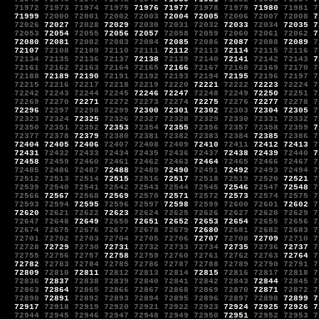
71972
71973
71974
71975
71976
71977
71978
71979
71980
71981
7
71999
72000
72001
72002
72003
72004
72005
72006
72007
72008
7
72026
72027
72028
72029
72030
72031
72032
72033
72034
72035
7
72053
72054
72055
72056
72057
72058
72059
72060
72061
72062
7
72080
72081
72082
72083
72084
72085
72086
72087
72088
72089
7
72107
72108
72109
72110
72111
72112
72113
72114
72115
72116
7
72134
72135
72136
72137
72138
72139
72140
72141
72142
72143
7
72161
72162
72163
72164
72165
72166
72167
72168
72169
72170
7
72188
72189
72190
72191
72192
72193
72194
72195
72196
72197
7
72215
72216
72217
72218
72219
72220
72221
72222
72223
72224
7
72242
72243
72244
72245
72246
72247
72248
72249
72250
72251
7
72269
72270
72271
72272
72273
72274
72275
72276
72277
72278
7
72296
72297
72298
72299
72300
72301
72302
72303
72304
72305
7
72323
72324
72325
72326
72327
72328
72329
72330
72331
72332
7
72350
72351
72352
72353
72354
72355
72356
72357
72358
72359
7
72377
72378
72379
72380
72381
72382
72383
72384
72385
72386
7
72404
72405
72406
72407
72408
72409
72410
72411
72412
72413
7
72431
72432
72433
72434
72435
72436
72437
72438
72439
72440
7
72458
72459
72460
72461
72462
72463
72464
72465
72466
72467
7
72485
72486
72487
72488
72489
72490
72491
72492
72493
72494
7
72512
72513
72514
72515
72516
72517
72518
72519
72520
72521
7
72539
72540
72541
72542
72543
72544
72545
72546
72547
72548
7
72566
72567
72568
72569
72570
72571
72572
72573
72574
72575
7
72593
72594
72595
72596
72597
72598
72599
72600
72601
72602
7
72620
72621
72622
72623
72624
72625
72626
72627
72628
72629
7
72647
72648
72649
72650
72651
72652
72653
72654
72655
72656
7
72674
72675
72676
72677
72678
72679
72680
72681
72682
72683
7
72701
72702
72703
72704
72705
72706
72707
72708
72709
72710
7
72728
72729
72730
72731
72732
72733
72734
72735
72736
72737
7
72755
72756
72757
72758
72759
72760
72761
72762
72763
72764
7
72782
72783
72784
72785
72786
72787
72788
72789
72790
72791
7
72809
72810
72811
72812
72813
72814
72815
72816
72817
72818
7
72836
72837
72838
72839
72840
72841
72842
72843
72844
72845
7
72863
72864
72865
72866
72867
72868
72869
72870
72871
72872
7
72890
72891
72892
72893
72894
72895
72896
72897
72898
72899
7
72917
72918
72919
72920
72921
72922
72923
72924
72925
72926
7
72944
72945
72946
72947
72948
72949
72950
72951
72952
72953
7