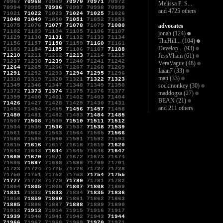
70967
70968
70969
70970
70971
70972
Melissa P. S...
70994
70995
70996
70997
70998
70999
and 4725 others
71021
71022
71023
71024
71025
71026
71048
71049
71050
71051
71052
71053
71075
71076
71077
71078
71079
71080
advocates
71102
71103
71104
71105
71106
71107
jonah
(124)
71129
71130
71131
71132
71133
71134
TheHill...
(104)
71156
71157
71158
71159
71160
71161
Develop...
(93)
71183
71184
71185
71186
71187
71188
71210
71211
71212
71213
71214
71215
JessVham
(61)
71237
71238
71239
71240
71241
71242
VeraVague
(48)
71264
71265
71266
71267
71268
71269
Iaian7
(33)
71291
71292
71293
71294
71295
71296
matt
(33)
71318
71319
71320
71321
71322
71323
71345
71346
71347
71348
71349
71350
sockmonkey
(30)
71372
71373
71374
71375
71376
71377
maddogza
(27)
71399
71400
71401
71402
71403
71404
BEAN
(21)
71426
71427
71428
71429
71430
71431
and 211 others
71453
71454
71455
71456
71457
71458
71480
71481
71482
71483
71484
71485
71507
71508
71509
71510
71511
71512
71534
71535
71536
71537
71538
71539
71561
71562
71563
71564
71565
71566
71588
71589
71590
71591
71592
71593
71615
71616
71617
71618
71619
71620
71642
71643
71644
71645
71646
71647
71669
71670
71671
71672
71673
71674
71696
71697
71698
71699
71700
71701
71723
71724
71725
71726
71727
71728
71750
71751
71752
71753
71754
71755
71777
71778
71779
71780
71781
71782
71804
71805
71806
71807
71808
71809
71831
71832
71833
71834
71835
71836
71858
71859
71860
71861
71862
71863
71885
71886
71887
71888
71889
71890
71912
71913
71914
71915
71916
71917
71939
71940
71941
71942
71943
71944
71966
71967
71968
71969
71970
71971