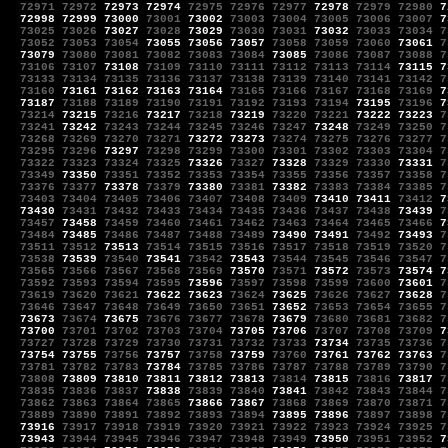
72971
72972
72973
72974
72975
72976
72977
72978
72979
72980
7
72998
72999
73000
73001
73002
73003
73004
73005
73006
73007
7
73025
73026
73027
73028
73029
73030
73031
73032
73033
73034
7
73052
73053
73054
73055
73056
73057
73058
73059
73060
73061
7
73079
73080
73081
73082
73083
73084
73085
73086
73087
73088
7
73106
73107
73108
73109
73110
73111
73112
73113
73114
73115
7
73133
73134
73135
73136
73137
73138
73139
73140
73141
73142
7
73160
73161
73162
73163
73164
73165
73166
73167
73168
73169
7
73187
73188
73189
73190
73191
73192
73193
73194
73195
73196
7
73214
73215
73216
73217
73218
73219
73220
73221
73222
73223
7
73241
73242
73243
73244
73245
73246
73247
73248
73249
73250
7
73268
73269
73270
73271
73272
73273
73274
73275
73276
73277
7
73295
73296
73297
73298
73299
73300
73301
73302
73303
73304
7
73322
73323
73324
73325
73326
73327
73328
73329
73330
73331
7
73349
73350
73351
73352
73353
73354
73355
73356
73357
73358
7
73376
73377
73378
73379
73380
73381
73382
73383
73384
73385
7
73403
73404
73405
73406
73407
73408
73409
73410
73411
73412
7
73430
73431
73432
73433
73434
73435
73436
73437
73438
73439
7
73457
73458
73459
73460
73461
73462
73463
73464
73465
73466
7
73484
73485
73486
73487
73488
73489
73490
73491
73492
73493
7
73511
73512
73513
73514
73515
73516
73517
73518
73519
73520
7
73538
73539
73540
73541
73542
73543
73544
73545
73546
73547
7
73565
73566
73567
73568
73569
73570
73571
73572
73573
73574
7
73592
73593
73594
73595
73596
73597
73598
73599
73600
73601
7
73619
73620
73621
73622
73623
73624
73625
73626
73627
73628
7
73646
73647
73648
73649
73650
73651
73652
73653
73654
73655
7
73673
73674
73675
73676
73677
73678
73679
73680
73681
73682
7
73700
73701
73702
73703
73704
73705
73706
73707
73708
73709
7
73727
73728
73729
73730
73731
73732
73733
73734
73735
73736
7
73754
73755
73756
73757
73758
73759
73760
73761
73762
73763
7
73781
73782
73783
73784
73785
73786
73787
73788
73789
73790
7
73808
73809
73810
73811
73812
73813
73814
73815
73816
73817
7
73835
73836
73837
73838
73839
73840
73841
73842
73843
73844
7
73862
73863
73864
73865
73866
73867
73868
73869
73870
73871
7
73889
73890
73891
73892
73893
73894
73895
73896
73897
73898
7
73916
73917
73918
73919
73920
73921
73922
73923
73924
73925
7
73943
73944
73945
73946
73947
73948
73949
73950
73951
73952
7