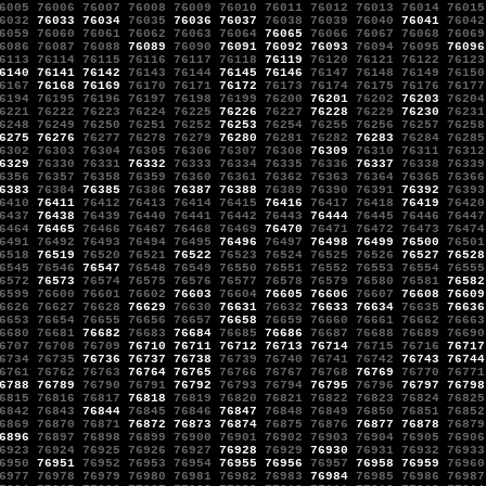
6005
76006
76007
76008
76009
76010
76011
76012
76013
76014
76015
6032
76033
76034
76035
76036
76037
76038
76039
76040
76041
76042
6059
76060
76061
76062
76063
76064
76065
76066
76067
76068
76069
6086
76087
76088
76089
76090
76091
76092
76093
76094
76095
76096
6113
76114
76115
76116
76117
76118
76119
76120
76121
76122
76123
6140
76141
76142
76143
76144
76145
76146
76147
76148
76149
76150
6167
76168
76169
76170
76171
76172
76173
76174
76175
76176
76177
6194
76195
76196
76197
76198
76199
76200
76201
76202
76203
76204
6221
76222
76223
76224
76225
76226
76227
76228
76229
76230
76231
6248
76249
76250
76251
76252
76253
76254
76255
76256
76257
76258
6275
76276
76277
76278
76279
76280
76281
76282
76283
76284
76285
6302
76303
76304
76305
76306
76307
76308
76309
76310
76311
76312
6329
76330
76331
76332
76333
76334
76335
76336
76337
76338
76339
6356
76357
76358
76359
76360
76361
76362
76363
76364
76365
76366
6383
76384
76385
76386
76387
76388
76389
76390
76391
76392
76393
6410
76411
76412
76413
76414
76415
76416
76417
76418
76419
76420
6437
76438
76439
76440
76441
76442
76443
76444
76445
76446
76447
6464
76465
76466
76467
76468
76469
76470
76471
76472
76473
76474
6491
76492
76493
76494
76495
76496
76497
76498
76499
76500
76501
6518
76519
76520
76521
76522
76523
76524
76525
76526
76527
76528
6545
76546
76547
76548
76549
76550
76551
76552
76553
76554
76555
6572
76573
76574
76575
76576
76577
76578
76579
76580
76581
76582
6599
76600
76601
76602
76603
76604
76605
76606
76607
76608
76609
6626
76627
76628
76629
76630
76631
76632
76633
76634
76635
76636
6653
76654
76655
76656
76657
76658
76659
76660
76661
76662
76663
6680
76681
76682
76683
76684
76685
76686
76687
76688
76689
76690
6707
76708
76709
76710
76711
76712
76713
76714
76715
76716
76717
6734
76735
76736
76737
76738
76739
76740
76741
76742
76743
76744
6761
76762
76763
76764
76765
76766
76767
76768
76769
76770
76771
6788
76789
76790
76791
76792
76793
76794
76795
76796
76797
76798
6815
76816
76817
76818
76819
76820
76821
76822
76823
76824
76825
6842
76843
76844
76845
76846
76847
76848
76849
76850
76851
76852
6869
76870
76871
76872
76873
76874
76875
76876
76877
76878
76879
6896
76897
76898
76899
76900
76901
76902
76903
76904
76905
76906
6923
76924
76925
76926
76927
76928
76929
76930
76931
76932
76933
6950
76951
76952
76953
76954
76955
76956
76957
76958
76959
76960
6977
76978
76979
76980
76981
76982
76983
76984
76985
76986
76987