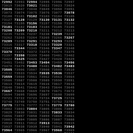
72992
72993
72994
72995
72996
72997
73019
73020
73021
73022
73023
73024
73046
73047
73048
73049
73050
73051
73073
73074
73075
73076
73077
73078
73100
73101
73102
73103
73104
73105
73127
73128
73129
73130
73131
73132
73154
73155
73156
73157
73158
73159
73181
73182
73183
73184
73185
73186
73208
73209
73210
73211
73212
73213
73235
73236
73237
73238
73239
73240
73262
73263
73264
73265
73266
73267
73289
73290
73291
73292
73293
73294
73316
73317
73318
73319
73320
73321
73343
73344
73345
73346
73347
73348
73370
73371
73372
73373
73374
73375
73397
73398
73399
73400
73401
73402
73424
73425
73426
73427
73428
73429
73451
73452
73453
73454
73455
73456
73478
73479
73480
73481
73482
73483
73505
73506
73507
73508
73509
73510
73532
73533
73534
73535
73536
73537
73559
73560
73561
73562
73563
73564
73586
73587
73588
73589
73590
73591
73613
73614
73615
73616
73617
73618
73640
73641
73642
73643
73644
73645
73667
73668
73669
73670
73671
73672
73694
73695
73696
73697
73698
73699
73721
73722
73723
73724
73725
73726
73748
73749
73750
73751
73752
73753
73775
73776
73777
73778
73779
73780
73802
73803
73804
73805
73806
73807
73829
73830
73831
73832
73833
73834
73856
73857
73858
73859
73860
73861
73883
73884
73885
73886
73887
73888
73910
73911
73912
73913
73914
73915
73937
73938
73939
73940
73941
73942
73964
73965
73966
73967
73968
73969