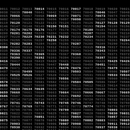
0011
70012
70013
70014
70015
70016
70017
70018
70019
70020
70021
0038
70039
70040
70041
70042
70043
70044
70045
70046
70047
70048
0065
70066
70067
70068
70069
70070
70071
70072
70073
70074
70075
0092
70093
70094
70095
70096
70097
70098
70099
70100
70101
70102
0119
70120
70121
70122
70123
70124
70125
70126
70127
70128
70129
0146
70147
70148
70149
70150
70151
70152
70153
70154
70155
70156
0173
70174
70175
70176
70177
70178
70179
70180
70181
70182
70183
0200
70201
70202
70203
70204
70205
70206
70207
70208
70209
70210
0227
70228
70229
70230
70231
70232
70233
70234
70235
70236
70237
0254
70255
70256
70257
70258
70259
70260
70261
70262
70263
70264
0281
70282
70283
70284
70285
70286
70287
70288
70289
70290
70291
0308
70309
70310
70311
70312
70313
70314
70315
70316
70317
70318
0335
70336
70337
70338
70339
70340
70341
70342
70343
70344
70345
0362
70363
70364
70365
70366
70367
70368
70369
70370
70371
70372
0389
70390
70391
70392
70393
70394
70395
70396
70397
70398
70399
0416
70417
70418
70419
70420
70421
70422
70423
70424
70425
70426
0443
70444
70445
70446
70447
70448
70449
70450
70451
70452
70453
0470
70471
70472
70473
70474
70475
70476
70477
70478
70479
70480
0497
70498
70499
70500
70501
70502
70503
70504
70505
70506
70507
0524
70525
70526
70527
70528
70529
70530
70531
70532
70533
70534
0551
70552
70553
70554
70555
70556
70557
70558
70559
70560
70561
0578
70579
70580
70581
70582
70583
70584
70585
70586
70587
70588
0605
70606
70607
70608
70609
70610
70611
70612
70613
70614
70615
0632
70633
70634
70635
70636
70637
70638
70639
70640
70641
70642
0659
70660
70661
70662
70663
70664
70665
70666
70667
70668
70669
0686
70687
70688
70689
70690
70691
70692
70693
70694
70695
70696
0713
70714
70715
70716
70717
70718
70719
70720
70721
70722
70723
0740
70741
70742
70743
70744
70745
70746
70747
70748
70749
70750
0767
70768
70769
70770
70771
70772
70773
70774
70775
70776
70777
0794
70795
70796
70797
70798
70799
70800
70801
70802
70803
70804
0821
70822
70823
70824
70825
70826
70827
70828
70829
70830
70831
0848
70849
70850
70851
70852
70853
70854
70855
70856
70857
70858
0875
70876
70877
70878
70879
70880
70881
70882
70883
70884
70885
0902
70903
70904
70905
70906
70907
70908
70909
70910
70911
70912
0929
70930
70931
70932
70933
70934
70935
70936
70937
70938
70939