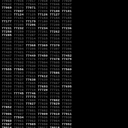
77015
77016
77017
77018
77019
77020
77042
77043
77044
77045
77046
77047
77069
77070
77071
77072
77073
77074
77096
77097
77098
77099
77100
77101
77123
77124
77125
77126
77127
77128
77150
77151
77152
77153
77154
77155
77177
77178
77179
77180
77181
77182
77204
77205
77206
77207
77208
77209
77231
77232
77233
77234
77235
77236
77258
77259
77260
77261
77262
77263
77285
77286
77287
77288
77289
77290
77312
77313
77314
77315
77316
77317
77339
77340
77341
77342
77343
77344
77366
77367
77368
77369
77370
77371
77393
77394
77395
77396
77397
77398
77420
77421
77422
77423
77424
77425
77447
77448
77449
77450
77451
77452
77474
77475
77476
77477
77478
77479
77501
77502
77503
77504
77505
77506
77528
77529
77530
77531
77532
77533
77555
77556
77557
77558
77559
77560
77582
77583
77584
77585
77586
77587
77609
77610
77611
77612
77613
77614
77636
77637
77638
77639
77640
77641
77663
77664
77665
77666
77667
77668
77690
77691
77692
77693
77694
77695
77717
77718
77719
77720
77721
77722
77744
77745
77746
77747
77748
77749
77771
77772
77773
77774
77775
77776
77798
77799
77800
77801
77802
77803
77825
77826
77827
77828
77829
77830
77852
77853
77854
77855
77856
77857
77879
77880
77881
77882
77883
77884
77906
77907
77908
77909
77910
77911
77933
77934
77935
77936
77937
77938
77960
77961
77962
77963
77964
77965
77987
77988
77989
77990
77991
77992
78014
78015
78016
78017
78018
78019